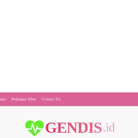
imer
Pedoman Siber
Contact Us
GENDIS
.id