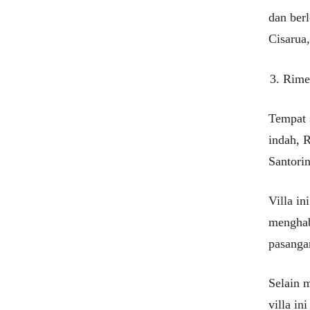
dan ber
Cisarua
Rimer
Tempat s
indah, 
Santorin
Villa in
menghab
pasanga
Selain 
villa in