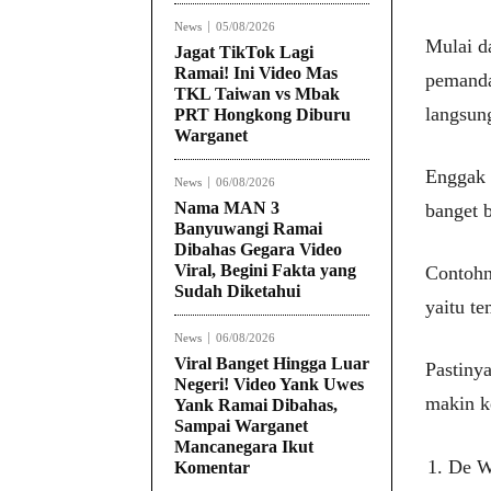
News
05/08/2026
Mulai d
Jagat TikTok Lagi
Ramai! Ini Video Mas
pemanda
TKL Taiwan vs Mbak
langsung
PRT Hongkong Diburu
Warganet
Enggak c
News
06/08/2026
Nama MAN 3
banget b
Banyuwangi Ramai
Dibahas Gegara Video
Viral, Begini Fakta yang
Contohny
Sudah Diketahui
yaitu te
News
06/08/2026
Viral Banget Hingga Luar
Pastinya
Negeri! Video Yank Uwes
makin k
Yank Ramai Dibahas,
Sampai Warganet
Mancanegara Ikut
De W
Komentar