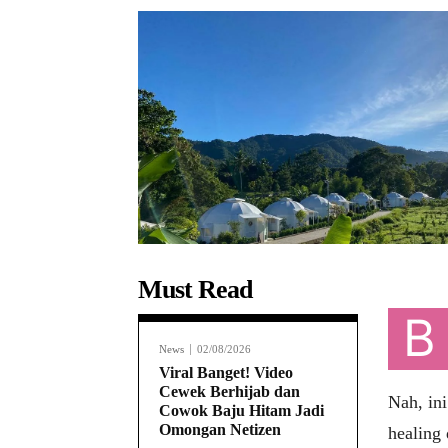
Must Read
B
News
02/08/2026
Viral Banget! Video
Cewek Berhijab dan
Nah, in
Cowok Baju Hitam Jadi
Omongan Netizen
healing 