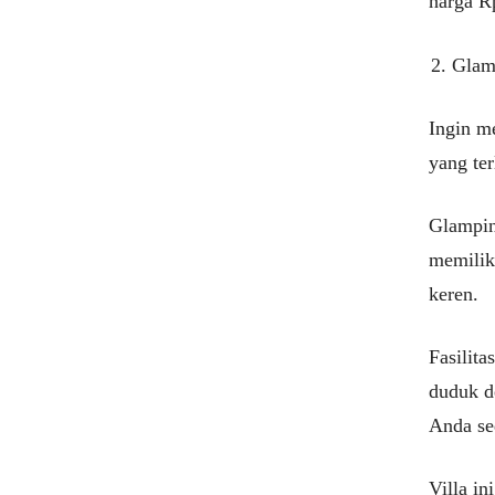
harga R
Glam
Ingin m
yang ter
Glampin
memiliki
keren.
Fasilit
duduk d
Anda sed
Villa i