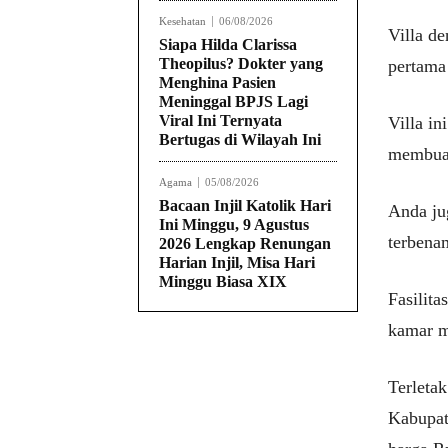
Kesehatan
06/08/2026
Villa d
Siapa Hilda Clarissa
Theopilus? Dokter yang
pertama
Menghina Pasien
Meninggal BPJS Lagi
Viral Ini Ternyata
Villa i
Bertugas di Wilayah Ini
membuat
Agama
05/08/2026
Bacaan Injil Katolik Hari
Anda ju
Ini Minggu, 9 Agustus
terbena
2026 Lengkap Renungan
Harian Injil, Misa Hari
Minggu Biasa XIX
Fasilita
kamar m
Terleta
Kabupat