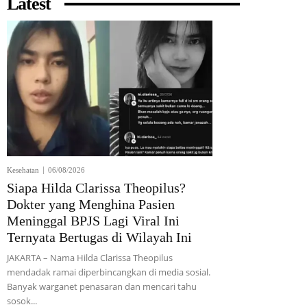
Latest
Kesehatan
06/08/2026
Siapa Hilda Clarissa Theopilus?
Dokter yang Menghina Pasien
Meninggal BPJS Lagi Viral Ini
Ternyata Bertugas di Wilayah Ini
JAKARTA – Nama Hilda Clarissa Theopilus
mendadak ramai diperbincangkan di media sosial.
Banyak warganet penasaran dan mencari tahu
sosok...