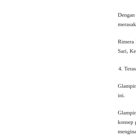
Dengan 
merasak
Rimera 
Sari, K
Tera
Glampin
ini.
Glampin
konsep g
mengina