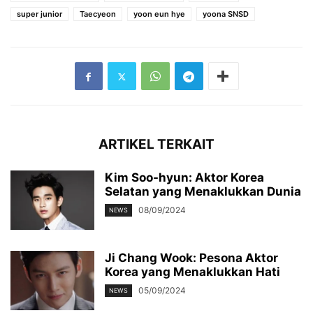
super junior
Taecyeon
yoon eun hye
yoona SNSD
ARTIKEL TERKAIT
Kim Soo-hyun: Aktor Korea
Selatan yang Menaklukkan Dunia
08/09/2024
NEWS
Ji Chang Wook: Pesona Aktor
Korea yang Menaklukkan Hati
05/09/2024
NEWS