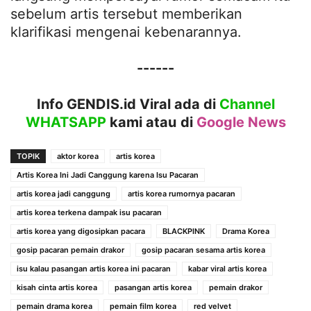
sebelum artis tersebut memberikan
klarifikasi mengenai kebenarannya.
------
Info GENDIS.id Viral ada di
Channel
WHATSAPP
kami atau
di
Google News
TOPIK
aktor korea
artis korea
Artis Korea Ini Jadi Canggung karena Isu Pacaran
artis korea jadi canggung
artis korea rumornya pacaran
artis korea terkena dampak isu pacaran
artis korea yang digosipkan pacara
BLACKPINK
Drama Korea
gosip pacaran pemain drakor
gosip pacaran sesama artis korea
isu kalau pasangan artis korea ini pacaran
kabar viral artis korea
kisah cinta artis korea
pasangan artis korea
pemain drakor
pemain drama korea
pemain film korea
red velvet