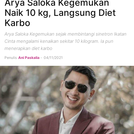
Arya Saloka Kegemukan
Naik 10 kg, Langsung Diet
Karbo
Arya Saloka Kegemukan sejak membintangi sinetron Ikatan
Cinta mengalami kenaikan sekitar 10 kilogram. Ia pun
menerapkan diet karbo
Penulis
Ani Paskalia
-
04/11/2021