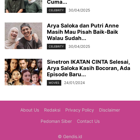
Cuma...
30/04/2025
CELEBRITY
Arya Saloka dan Putri Anne
Masih Mau Pisah Baik-Baik
Walau Sudah...
30/04/2025
CELEBRITY
Sinetron IKATAN CINTA Selesai,
Arya Saloka Kasih Bocoran, Ada
Episode Baru...
24/01/2024
MOVIES
About Us
Redaksi
Privacy Policy
Disclaimer
Pedoman Siber
Contact Us
© Gendis.id