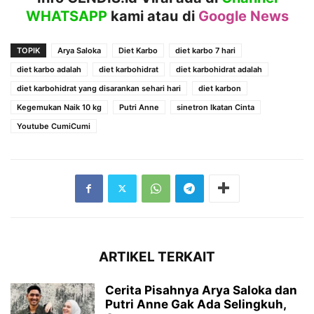
WHATSAPP
kami atau
di
Google News
TOPIK
Arya Saloka
Diet Karbo
diet karbo 7 hari
diet karbo adalah
diet karbohidrat
diet karbohidrat adalah
diet karbohidrat yang disarankan sehari hari
diet karbon
Kegemukan Naik 10 kg
Putri Anne
sinetron Ikatan Cinta
Youtube CumiCumi
ARTIKEL TERKAIT
Cerita Pisahnya Arya Saloka dan
Putri Anne Gak Ada Selingkuh,