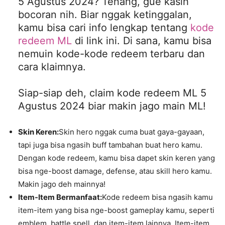
5 Agustus 2024? Tenang, gue kasih
bocoran nih. Biar nggak ketinggalan,
kamu bisa cari info lengkap tentang
kode
redeem ML
di link ini. Di sana, kamu bisa
nemuin kode-kode redeem terbaru dan
cara klaimnya.
Siap-siap deh, claim kode redeem ML 5
Agustus 2024 biar makin jago main ML!
Skin Keren:
Skin hero nggak cuma buat gaya-gayaan,
tapi juga bisa ngasih buff tambahan buat hero kamu.
Dengan kode redeem, kamu bisa dapet skin keren yang
bisa nge-boost damage, defense, atau skill hero kamu.
Makin jago deh mainnya!
Item-Item Bermanfaat:
Kode redeem bisa ngasih kamu
item-item yang bisa nge-boost gameplay kamu, seperti
emblem, battle spell, dan item-item lainnya. Item-item