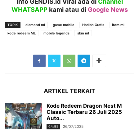
Info GENDIS.id Viral ada di
Channel
WHATSAPP
kami atau
di
Google News
TOPIK
diamond ml
game mobile
Hadiah Gratis
item ml
kode redeem ML
mobile legends
skin ml
ARTIKEL TERKAIT
Kode Redeem Dragon Nest M
Classic Terbaru 26 Juli 2025
Auto...
26/07/2025
GAMES