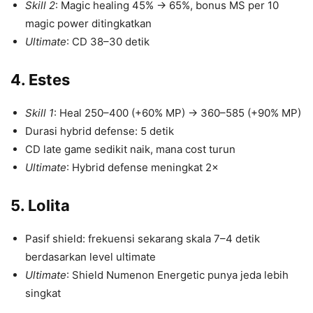
Skill 2
: Magic healing 45% → 65%, bonus MS per 10
magic power ditingkatkan
Ultimate
: CD 38–30 detik
4. Estes
Skill 1
: Heal 250–400 (+60% MP) → 360–585 (+90% MP)
Durasi hybrid defense: 5 detik
CD late game sedikit naik, mana cost turun
Ultimate
: Hybrid defense meningkat 2×
5. Lolita
Pasif shield: frekuensi sekarang skala 7–4 detik
berdasarkan level ultimate
Ultimate
: Shield Numenon Energetic punya jeda lebih
singkat