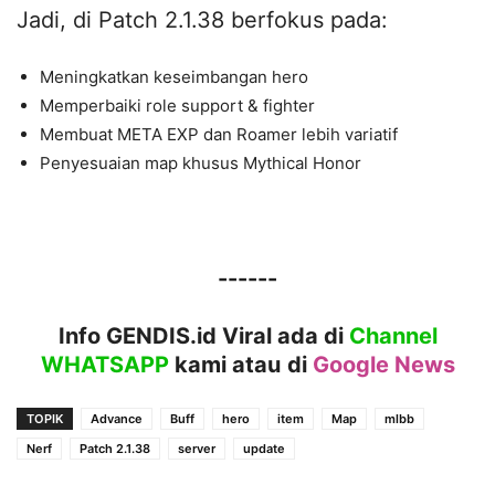
Jadi, di Patch 2.1.38 berfokus pada:
Meningkatkan keseimbangan hero
Memperbaiki role support & fighter
Membuat META EXP dan Roamer lebih variatif
Penyesuaian map khusus Mythical Honor
------
Info GENDIS.id Viral ada di
Channel
WHATSAPP
kami atau
di
Google News
TOPIK
Advance
Buff
hero
item
Map
mlbb
Nerf
Patch 2.1.38
server
update