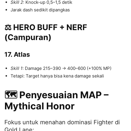
Skill 2
: Knock-up 0,5–1,5 detik
Jarak dash sedikit dipangkas
⚖️ HERO BUFF + NERF
(Campuran)
17. Atlas
Skill 1
: Damage 215–390 → 400–600 (+100% MP)
Tetapi: Target hanya bisa kena damage sekali
🗺️ Penyesuaian MAP –
Mythical Honor
Fokus untuk menahan dominasi Fighter di
Gold Lane: