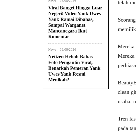
News
06/08/2026
telah me
Viral Banget Hingga Luar
Negeri! Video Yank Uwes
Yank Ramai Dibahas,
Seorang 
Sampai Warganet
memiliki
Mancanegara Ikut
Komentar
Mereka 
News
06/08/2026
Mereka 
Netizen Heboh Bahas
Foto Pengantin Viral,
perhias
Benarkah Pemeran Yank
Uwes Yank Resmi
Menikah?
BeautyB
clean g
usaha, n
Tren fas
pada tam