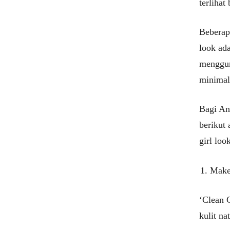
terlihat
Beberapa
look ad
menggun
minimal
Bagi And
berikut
girl loo
Make
‘Clean 
kulit na