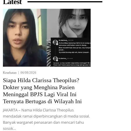
Latest
Kesehatan
06/08/2026
Siapa Hilda Clarissa Theopilus?
Dokter yang Menghina Pasien
Meninggal BPJS Lagi Viral Ini
Ternyata Bertugas di Wilayah Ini
JAKARTA – Nama Hilda Clarissa Theopilus
mendadak ramai diperbincangkan di media sosial.
Banyak warganet penasaran dan mencari tahu
sosok...