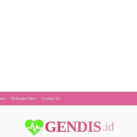
imer
Pedoman Siber
Contact Us
GENDIS
.id