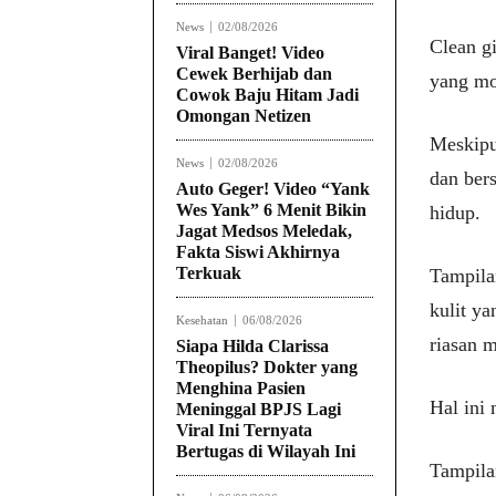
News
02/08/2026
Clean g
Viral Banget! Video
Cewek Berhijab dan
yang mo
Cowok Baju Hitam Jadi
Omongan Netizen
Meskipu
News
02/08/2026
dan bers
Auto Geger! Video “Yank
Wes Yank” 6 Menit Bikin
hidup.
Jagat Medsos Meledak,
Fakta Siswi Akhirnya
Terkuak
Tampilan
kulit ya
Kesehatan
06/08/2026
riasan 
Siapa Hilda Clarissa
Theopilus? Dokter yang
Menghina Pasien
Hal ini 
Meninggal BPJS Lagi
Viral Ini Ternyata
Bertugas di Wilayah Ini
Tampila