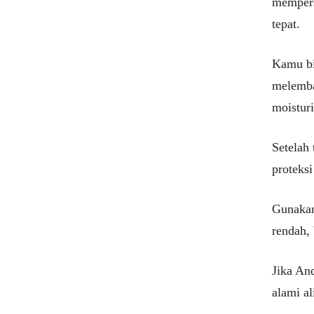
mempers
tepat.
Kamu bi
melembab
moisturi
Setelah 
proteksi
Gunakan
rendah, 
Jika And
alami al