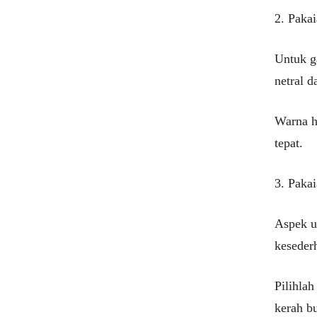
2. Paka
Untuk ga
netral 
Warna h
tepat.
3. Paka
Aspek u
keseder
Pilihla
kerah bu