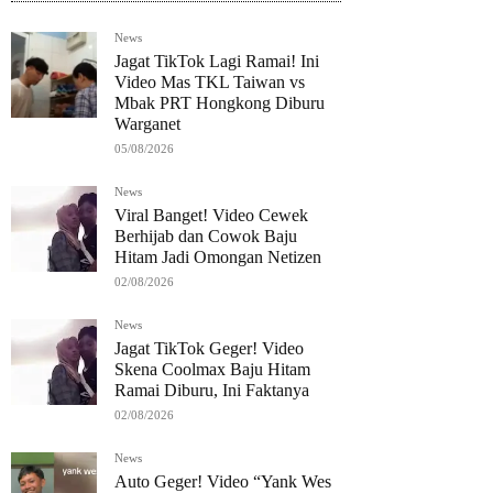
News
Jagat TikTok Lagi Ramai! Ini
Video Mas TKL Taiwan vs
Mbak PRT Hongkong Diburu
Warganet
05/08/2026
News
Viral Banget! Video Cewek
Berhijab dan Cowok Baju
Hitam Jadi Omongan Netizen
02/08/2026
News
Jagat TikTok Geger! Video
Skena Coolmax Baju Hitam
Ramai Diburu, Ini Faktanya
02/08/2026
News
Auto Geger! Video “Yank Wes