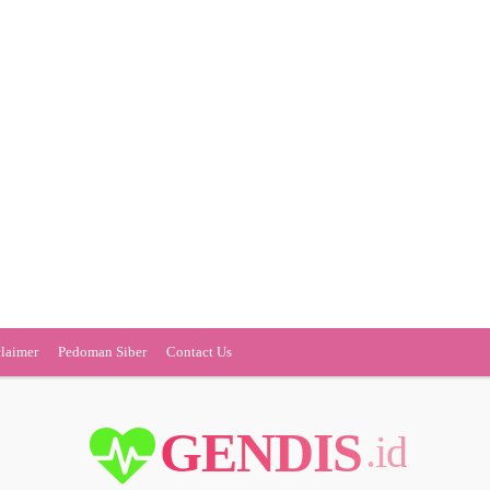
claimer
Pedoman Siber
Contact Us
GENDIS
.id