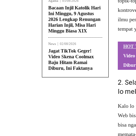
topik-t
Agama
05/08/2026
Bacaan Injil Katolik Hari
kontrove
Ini Minggu, 9 Agustus
ilmu pe
2026 Lengkap Renungan
Harian Injil, Misa Hari
tempat 
Minggu Biasa XIX
News
02/08/2026
HOT 
Jagat TikTok Geger!
Video
Video Skena Coolmax
Baju Hitam Ramai
Dibur
Diburu, Ini Faktanya
2. Sel
lo mel
Kalo lo
Web bisa
bisa ng
memata-m