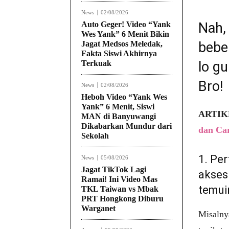
News
02/08/2026
Auto Geger! Video “Yank
Nah, 
Wes Yank” 6 Menit Bikin
Jagat Medsos Meledak,
bebe
Fakta Siswi Akhirnya
Terkuak
lo gu
Bro!
News
02/08/2026
Heboh Video “Yank Wes
Yank” 6 Menit, Siswi
ARTIK
MAN di Banyuwangi
Dikabarkan Mundur dari
dan Ca
Sekolah
1. Per
News
05/08/2026
Jagat TikTok Lagi
akses
Ramai! Ini Video Mas
temuin
TKL Taiwan vs Mbak
PRT Hongkong Diburu
Warganet
Misalny