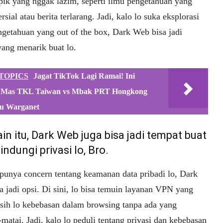
opik yang nggak lazim, seperti ilmu pengetahuan yang
rsial atau berita terlarang. Jadi, kalo lo suka eksplorasi
ngetahuan yang out of the box, Dark Web bisa jadi
yang menarik buat lo.
TOPICS
Jagat TikTok Lagi Ramai! Ini
 Mas TKL Taiwan vs Mbak PRT Hongkong
u Warganet
ain itu, Dark Web juga bisa jadi tempat buat
indungi privasi lo, Bro.
 punya concern tentang keamanan data pribadi lo, Dark
 jadi opsi. Di sini, lo bisa temuin layanan VPN yang
asih lo kebebasan dalam browsing tanpa ada yang
atai. Jadi, kalo lo peduli tentang privasi dan kebebasan