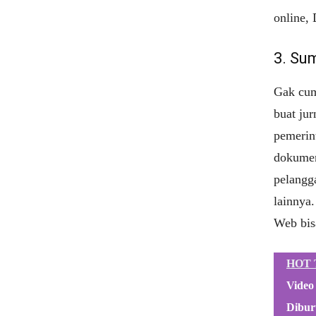
online, 
3. Su
Gak cum
buat ju
pemerin
dokumen 
pelangga
lainnya.
Web bisa
HOT 
Video
Dibur