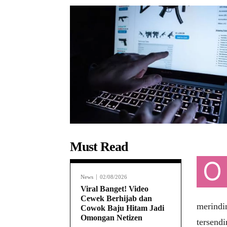
Must Read
O
News
02/08/2026
Viral Banget! Video
Cewek Berhijab dan
merindi
Cowok Baju Hitam Jadi
Omongan Netizen
tersendir