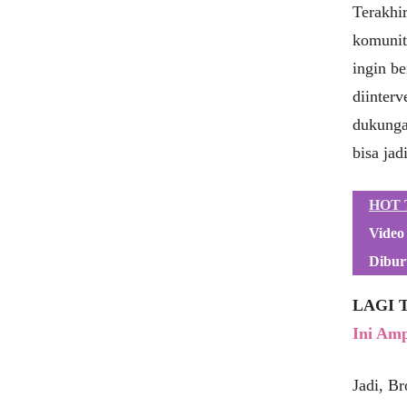
Terakhi
komunit
ingin be
diinterv
dukunga
bisa jad
HOT 
Video
Dibur
LAGI 
Ini Am
Jadi, Br