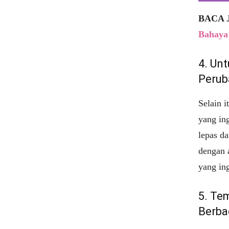
BACA 
Bahaya
4. Un
Perub
Selain 
yang in
lepas d
dengan 
yang in
5. Te
Berba