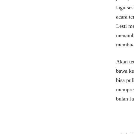
lagu se
acara t
Lesti m
menamba
membuat
Akan tet
bawa ke 
bisa pul
mempred
bulan Ja