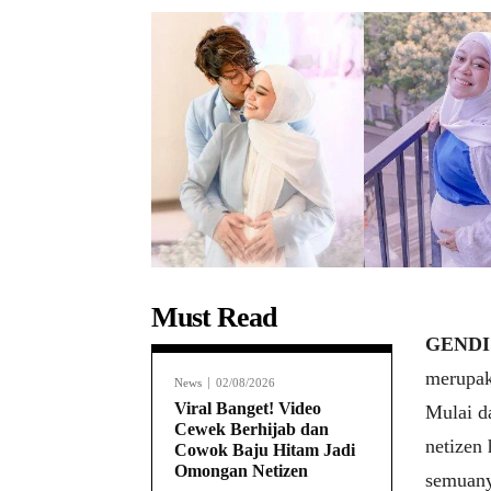
Must Read
GENDIS
merupak
News
02/08/2026
Viral Banget! Video
Mulai d
Cewek Berhijab dan
netizen
Cowok Baju Hitam Jadi
Omongan Netizen
semuanya