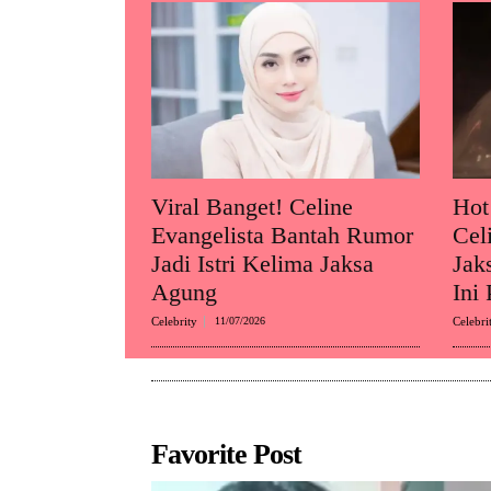
Viral Banget! Celine
Hot
Evangelista Bantah Rumor
Cel
Jadi Istri Kelima Jaksa
Jak
Agung
Ini
Celebrity
11/07/2026
Celebri
Favorite Post