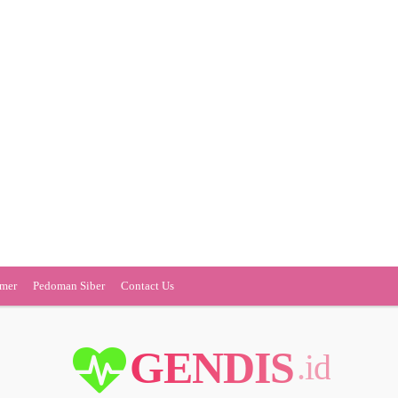
imer
Pedoman Siber
Contact Us
GENDIS
.id