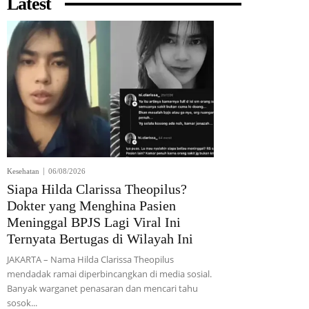
Latest
Kesehatan
06/08/2026
Siapa Hilda Clarissa Theopilus?
Dokter yang Menghina Pasien
Meninggal BPJS Lagi Viral Ini
Ternyata Bertugas di Wilayah Ini
JAKARTA – Nama Hilda Clarissa Theopilus
mendadak ramai diperbincangkan di media sosial.
Banyak warganet penasaran dan mencari tahu
sosok...