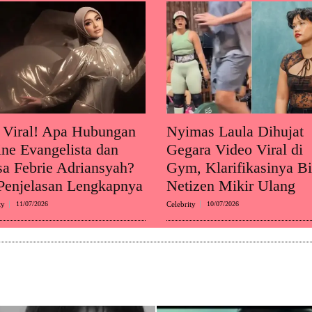
 Viral! Apa Hubungan
Nyimas Laula Dihujat
ine Evangelista dan
Gegara Video Viral di
sa Febrie Adriansyah?
Gym, Klarifikasinya Bi
 Penjelasan Lengkapnya
Netizen Mikir Ulang
ty
11/07/2026
Celebrity
10/07/2026