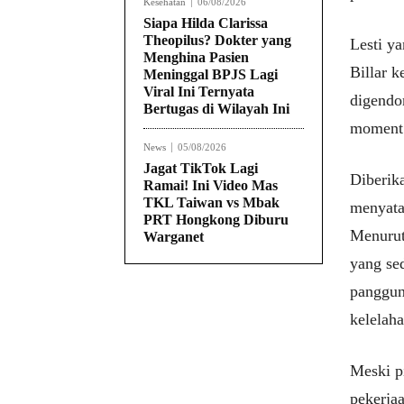
Kesehatan
06/08/2026
Siapa Hilda Clarissa
Theopilus? Dokter yang
Lesti y
Menghina Pasien
Billar k
Meninggal BPJS Lagi
Viral Ini Ternyata
digendo
Bertugas di Wilayah Ini
moment 
News
05/08/2026
Jagat TikTok Lagi
Diberika
Ramai! Ini Video Mas
TKL Taiwan vs Mbak
menyata
PRT Hongkong Diburu
Menurut
Warganet
yang se
panggun
kelelaha
Meski p
pekerja