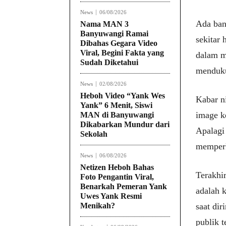
News
06/08/2026
Ada ban
Nama MAN 3
Banyuwangi Ramai
sekitar
Dibahas Gegara Video
Viral, Begini Fakta yang
dalam m
Sudah Diketahui
menduku
News
02/08/2026
Heboh Video “Yank Wes
Kabar n
Yank” 6 Menit, Siswi
image k
MAN di Banyuwangi
Dikabarkan Mundur dari
Apalagi
Sekolah
memperk
News
06/08/2026
Netizen Heboh Bahas
Terakhi
Foto Pengantin Viral,
Benarkah Pemeran Yank
adalah 
Uwes Yank Resmi
Menikah?
saat di
publik 