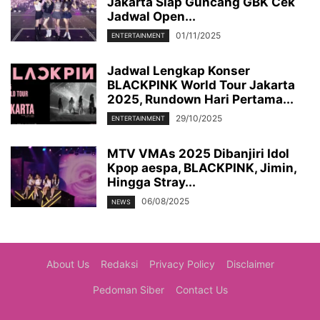
Jakarta Siap Guncang GBK Cek
Jadwal Open...
01/11/2025
ENTERTAINMENT
Jadwal Lengkap Konser
BLACKPINK World Tour Jakarta
2025, Rundown Hari Pertama...
29/10/2025
ENTERTAINMENT
MTV VMAs 2025 Dibanjiri Idol
Kpop aespa, BLACKPINK, Jimin,
Hingga Stray...
06/08/2025
NEWS
About Us
Redaksi
Privacy Policy
Disclaimer
Pedoman Siber
Contact Us