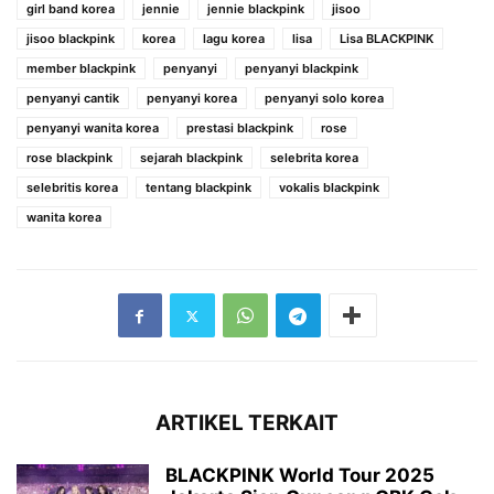
girl band korea
jennie
jennie blackpink
jisoo
jisoo blackpink
korea
lagu korea
lisa
Lisa BLACKPINK
member blackpink
penyanyi
penyanyi blackpink
penyanyi cantik
penyanyi korea
penyanyi solo korea
penyanyi wanita korea
prestasi blackpink
rose
rose blackpink
sejarah blackpink
selebrita korea
selebritis korea
tentang blackpink
vokalis blackpink
wanita korea
ARTIKEL TERKAIT
BLACKPINK World Tour 2025