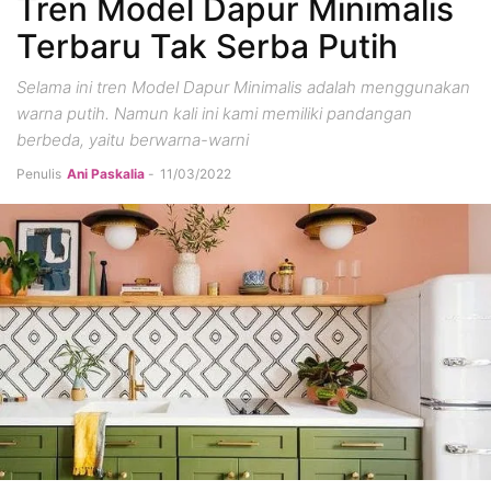
Tren Model Dapur Minimalis
Terbaru Tak Serba Putih
Selama ini tren Model Dapur Minimalis adalah menggunakan
warna putih. Namun kali ini kami memiliki pandangan
berbeda, yaitu berwarna-warni
Penulis
Ani Paskalia
-
11/03/2022