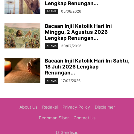
Lengkap Renungan...
05/08/2026
AGAMA
Bacaan Injil Katolik Hari Ini
Minggu, 2 Agustus 2026
Lengkap Renungan...
30/07/2026
AGAMA
Bacaan Injil Katolik Hari Ini Sabtu,
18 Juli 2026 Lengkap
Renungan...
17/07/2026
AGAMA
About Us
Redaksi
Privacy Policy
Disclaimer
Pedoman Siber
Contact Us
© Gendis.id