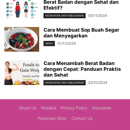
Berat Badan dengan Sehat dan
Efektif?
05/11/2024
KESEHATAN DAN KEBUGARAN
Cara Membuat Sop Buah Segar
dan Menyegarkan
01/11/2024
NEWS
Cara Menambah Berat Badan
dengan Cepat: Panduan Praktis
dan Sehat
22/10/2024
KESEHATAN DAN KEBUGARAN
About Us
Redaksi
Privacy Policy
Disclaimer
Pedoman Siber
Contact Us