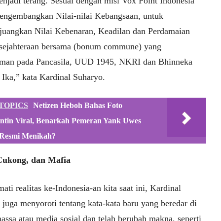
enjadi terang. Sesuai dengan misi Vox Point Indonesia
engembangkan Nilai-nilai Kebangsaan, untuk
uangkan Nilai Kebenaran, Keadilan dan Perdamaian
sejahteraan bersama (bonum commune) yang
man pada Pancasila, UUD 1945, NKRI dan Bhinneka
 Ika,” kata Kardinal Suharyo.
TOPICS
Netizen Heboh Bahas Foto
ntin Viral, Benarkah Pemeran Yank Uwes
Resmi Menikah?
Cukong, dan Mafia
ti realitas ke-Indonesia-an kita saat ini, Kardinal
 juga menyoroti tentang kata-kata baru yang beredar di
assa atau media sosial dan telah berubah makna, seperti