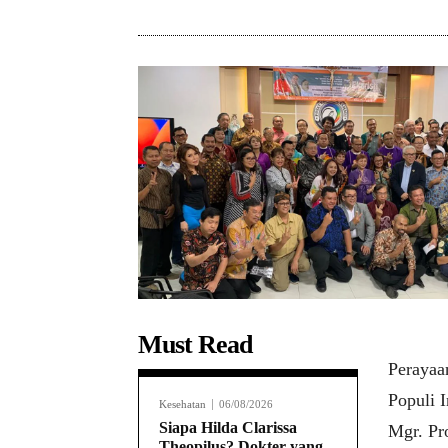
Must Read
Perayaa
Populi I
Kesehatan
06/08/2026
Siapa Hilda Clarissa
Mgr. Pr
Theopilus? Dokter yang