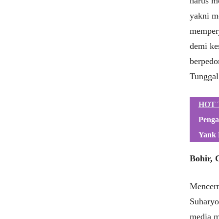
harus m
yakni m
memperj
demi ke
berpedo
Tunggal
HOT 
Penga
Yank 
Bohir, 
Mencerma
Suharyo
media m