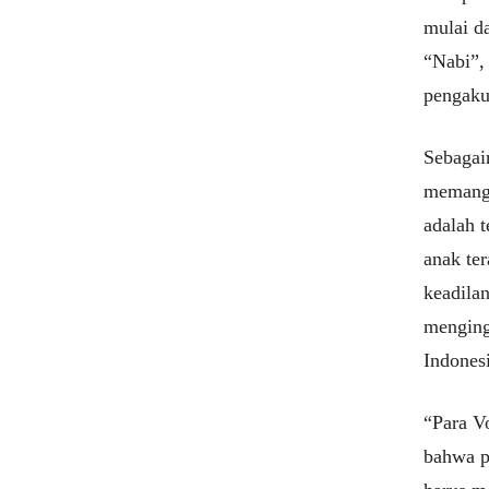
mulai d
“Nabi”,
pengaku
Sebagai
memang 
adalah 
anak te
keadila
menging
Indonesi
“Para V
bahwa p