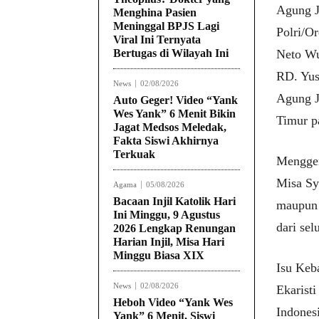
Agung J
Menghina Pasien
Meninggal BPJS Lagi
Polri/O
Viral Ini Ternyata
Bertugas di Wilayah Ini
Neto Wu
RD. Yus
News
02/08/2026
Agung J
Auto Geger! Video “Yank
Wes Yank” 6 Menit Bikin
Timur p
Jagat Medsos Meledak,
Fakta Siswi Akhirnya
Terkuak
Menggem
Misa Sy
Agama
05/08/2026
Bacaan Injil Katolik Hari
maupun 
Ini Minggu, 9 Agustus
dari sel
2026 Lengkap Renungan
Harian Injil, Misa Hari
Minggu Biasa XIX
Isu Keb
News
02/08/2026
Ekaristi
Heboh Video “Yank Wes
Indones
Yank” 6 Menit, Siswi