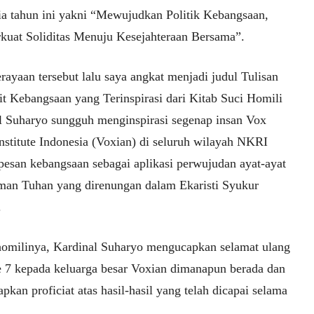
ia tahun ini yakni “Mewujudkan Politik Kebangsaan,
uat Soliditas Menuju Kesejahteraan Bersama”.
ayaan tersebut lalu saya angkat menjadi judul Tulisan
rit Kebangsaan yang Terinspirasi dari Kitab Suci Homili
l Suharyo sungguh menginspirasi segenap insan Vox
nstitute Indonesia (Voxian) di seluruh wilayah NKRI
pesan kebangsaan sebagai aplikasi perwujudan ayat-ayat
rman Tuhan yang direnungan dalam Ekaristi Syukur
.
omilinya, Kardinal Suharyo mengucapkan selamat ulang
e 7 kepada keluarga besar Voxian dimanapun berada dan
kan proficiat atas hasil-hasil yang telah dicapai selama