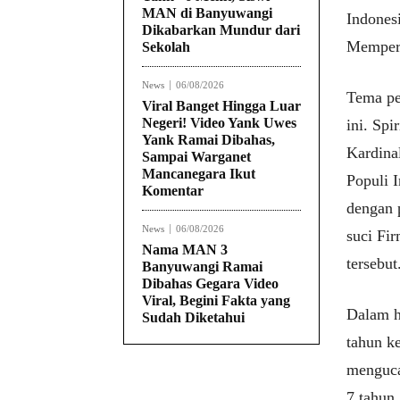
MAN di Banyuwangi
Indones
Dikabarkan Mundur dari
Memperk
Sekolah
News
06/08/2026
Tema per
Viral Banget Hingga Luar
Negeri! Video Yank Uwes
ini. Spi
Yank Ramai Dibahas,
Kardina
Sampai Warganet
Mancanegara Ikut
Populi I
Komentar
dengan 
News
06/08/2026
suci Fi
Nama MAN 3
tersebut
Banyuwangi Ramai
Dibahas Gegara Video
Viral, Begini Fakta yang
Dalam h
Sudah Diketahui
tahun k
mengucap
7 tahun.