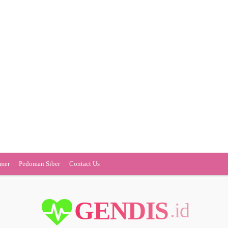
imer
Pedoman Siber
Contact Us
GENDIS
.id