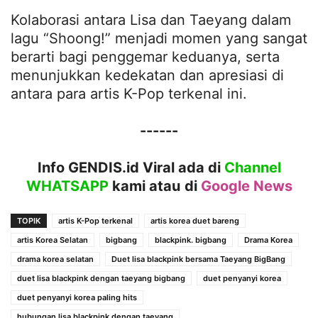
Kolaborasi antara Lisa dan Taeyang dalam
lagu “Shoong!” menjadi momen yang sangat
berarti bagi penggemar keduanya, serta
menunjukkan kedekatan dan apresiasi di
antara para artis K-Pop terkenal ini.
------
Info GENDIS.id Viral ada di
Channel
WHATSAPP
kami atau
di
Google News
TOPIK
artis K-Pop terkenal
artis korea duet bareng
artis Korea Selatan
bigbang
blackpink. bigbang
Drama Korea
drama korea selatan
Duet lisa blackpink bersama Taeyang BigBang
duet lisa blackpink dengan taeyang bigbang
duet penyanyi korea
duet penyanyi korea paling hits
hubungan lisa blackpink dengan taeyang