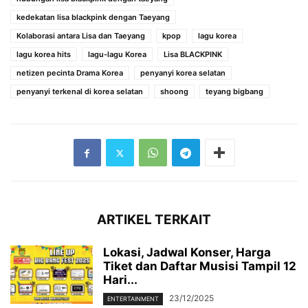
kedekatan lisa blackpink dengan Taeyang
Kolaborasi antara Lisa dan Taeyang
kpop
lagu korea
lagu korea hits
lagu-lagu Korea
Lisa BLACKPINK
netizen pecinta Drama Korea
penyanyi korea selatan
penyanyi terkenal di korea selatan
shoong
teyang bigbang
ARTIKEL TERKAIT
Lokasi, Jadwal Konser, Harga
Tiket dan Daftar Musisi Tampil 12
Hari...
23/12/2025
ENTERTAINMENT