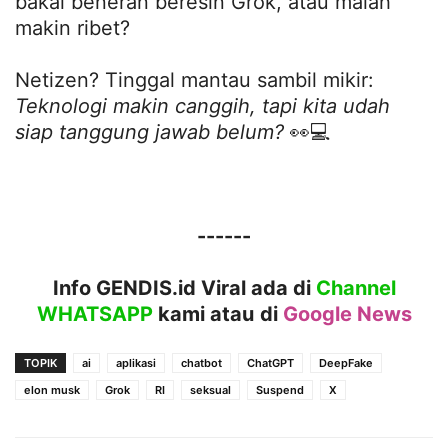
bakal beneran beresin Grok, atau malah
makin ribet?
Netizen? Tinggal mantau sambil mikir:
Teknologi makin canggih, tapi kita udah
siap tanggung jawab belum?
👀💻
------
Info GENDIS.id Viral ada di
Channel
WHATSAPP
kami atau
di
Google News
TOPIK
ai
aplikasi
chatbot
ChatGPT
DeepFake
elon musk
Grok
RI
seksual
Suspend
X