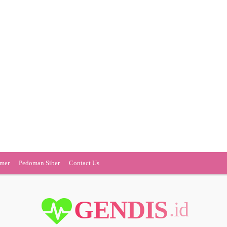
imer
Pedoman Siber
Contact Us
GENDIS
.id