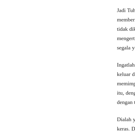
Jadi Tu
memberi
tidak d
mengerti
segala 
Ingatla
keluar 
memimpi
itu, den
dengan 
Dialah 
keras. 