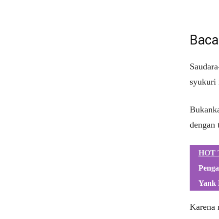
Baca
Saudara
syukuri
Bukanka
dengan 
HOT 
Penga
Yank 
Karena r