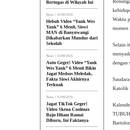
Renunga
Bertugas di Wilayah Ini
kehidup
News
02/08/2026
Waktu p
Heboh Video “Yank Wes
Yank” 6 Menit, Siswi
momen s
MAN di Banyuwangi
Dikabarkan Mundur dari
Sekolah
Selain 
menyada
News
02/08/2026
dengan 
Auto Geger! Video “Yank
Wes Yank” 6 Menit Bikin
Jagat Medsos Meledak,
Saudara-
Fakta Siswi Akhirnya
Terkuak
Katolik
News
02/08/2026
Jagat TikTok Geger!
Kalende
Video Skena Coolmax
TUBUH 
Baju Hitam Ramai
Diburu, Ini Faktanya
Bartolo