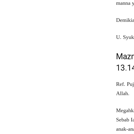
manna y
Demikia
U. Syuk
Mazm
13.1
Ref. Puj
Allah.
Megahka
Sebab I
anak-an