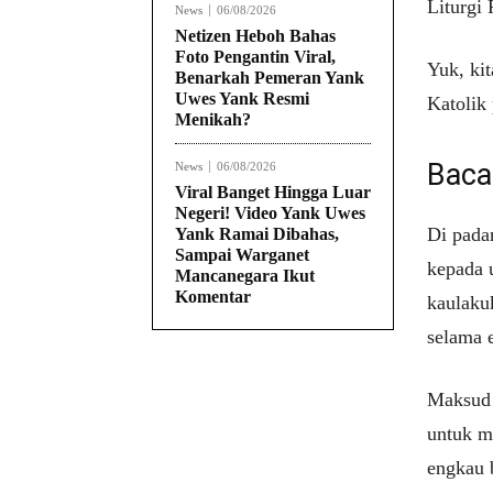
Liturgi 
News
06/08/2026
Netizen Heboh Bahas
Foto Pengantin Viral,
Yuk, ki
Benarkah Pemeran Yank
Uwes Yank Resmi
Katolik
Menikah?
Baca
News
06/08/2026
Viral Banget Hingga Luar
Negeri! Video Yank Uwes
Di pada
Yank Ramai Dibahas,
Sampai Warganet
kepada u
Mancanegara Ikut
Komentar
kaulaku
selama 
Maksud 
untuk m
engkau 